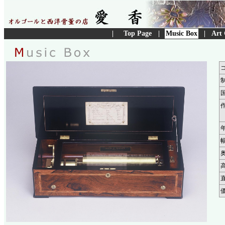
|
Top Page
|
Music Box
|
Art 
コ
作
奥