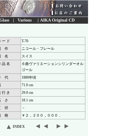
Glass
|
Various
|
AIKA Original CD
 ー ド
T-70
制 作
ニコール・フレール
国 名
スイス
 品 名
６曲ヴァリエーションシリンダーオル
ゴール
年 代
1880年頃
幅
71.0 cm
 行 き
29.0 cm
高 さ
18.1 cm
直 径
－
価 格
￥２，２００，０００．
INDEX