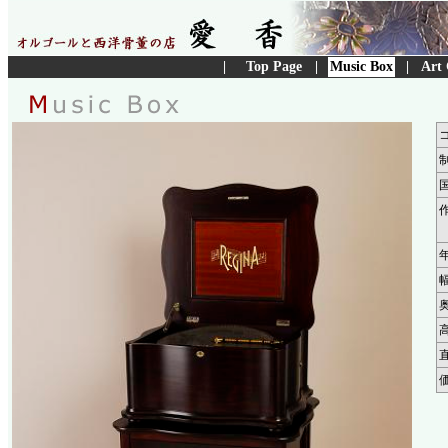
|
Top Page
|
Music Box
|
Art 
コ
作
奥